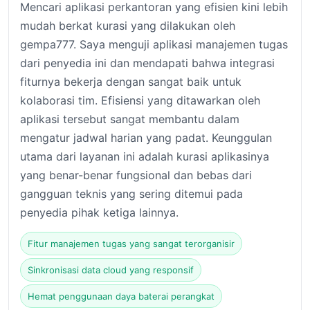
Mencari aplikasi perkantoran yang efisien kini lebih
mudah berkat kurasi yang dilakukan oleh
gempa777. Saya menguji aplikasi manajemen tugas
dari penyedia ini dan mendapati bahwa integrasi
fiturnya bekerja dengan sangat baik untuk
kolaborasi tim. Efisiensi yang ditawarkan oleh
aplikasi tersebut sangat membantu dalam
mengatur jadwal harian yang padat. Keunggulan
utama dari layanan ini adalah kurasi aplikasinya
yang benar-benar fungsional dan bebas dari
gangguan teknis yang sering ditemui pada
penyedia pihak ketiga lainnya.
Fitur manajemen tugas yang sangat terorganisir
Sinkronisasi data cloud yang responsif
Hemat penggunaan daya baterai perangkat