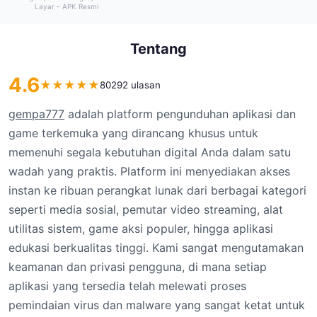
Layar - APK Resmi
Tentang
4.6
★
★
★
★
★
80292 ulasan
gempa777
adalah platform pengunduhan aplikasi dan
game terkemuka yang dirancang khusus untuk
memenuhi segala kebutuhan digital Anda dalam satu
wadah yang praktis. Platform ini menyediakan akses
instan ke ribuan perangkat lunak dari berbagai kategori
seperti media sosial, pemutar video streaming, alat
utilitas sistem, game aksi populer, hingga aplikasi
edukasi berkualitas tinggi. Kami sangat mengutamakan
keamanan dan privasi pengguna, di mana setiap
aplikasi yang tersedia telah melewati proses
pemindaian virus dan malware yang sangat ketat untuk