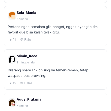
Bola_Mania
Kemarin
Pertandingan semalam gila banget, nggak nyangka tim
favorit gue bisa kalah telak gitu.
♥ 21
💬 Balas
Mimin_Kece
1 minggu lalu
Dilarang share link phising ya temen-temen, tetap
waspada pas browsing.
♥ 49
💬 Balas
Agus_Pratama
Kemarin