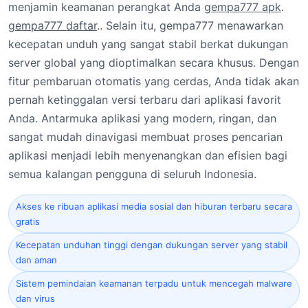
menjamin keamanan perangkat Anda
gempa777 apk
.
gempa777 daftar
.. Selain itu, gempa777 menawarkan
kecepatan unduh yang sangat stabil berkat dukungan
server global yang dioptimalkan secara khusus. Dengan
fitur pembaruan otomatis yang cerdas, Anda tidak akan
pernah ketinggalan versi terbaru dari aplikasi favorit
Anda. Antarmuka aplikasi yang modern, ringan, dan
sangat mudah dinavigasi membuat proses pencarian
aplikasi menjadi lebih menyenangkan dan efisien bagi
semua kalangan pengguna di seluruh Indonesia.
Akses ke ribuan aplikasi media sosial dan hiburan terbaru secara
gratis
Kecepatan unduhan tinggi dengan dukungan server yang stabil
dan aman
Sistem pemindaian keamanan terpadu untuk mencegah malware
dan virus