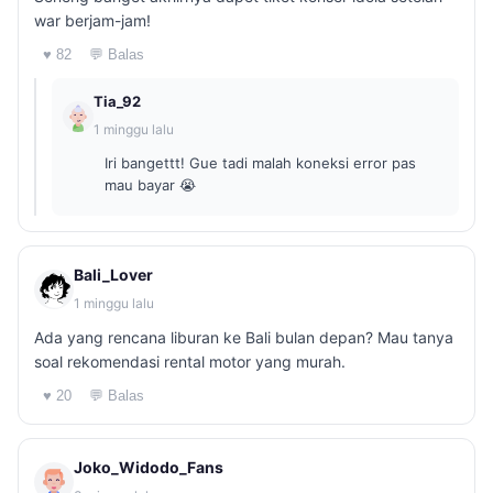
war berjam-jam!
♥ 82
💬 Balas
Tia_92
1 minggu lalu
Iri bangettt! Gue tadi malah koneksi error pas
mau bayar 😭
Bali_Lover
1 minggu lalu
Ada yang rencana liburan ke Bali bulan depan? Mau tanya
soal rekomendasi rental motor yang murah.
♥ 20
💬 Balas
Joko_Widodo_Fans