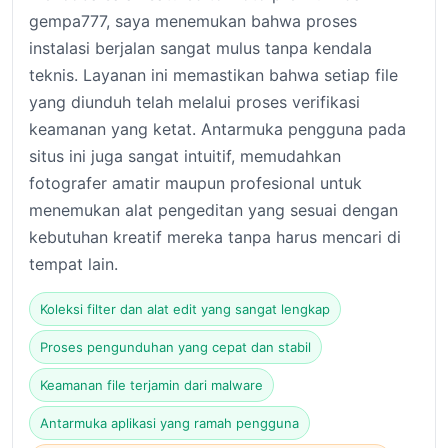
gempa777, saya menemukan bahwa proses
instalasi berjalan sangat mulus tanpa kendala
teknis. Layanan ini memastikan bahwa setiap file
yang diunduh telah melalui proses verifikasi
keamanan yang ketat. Antarmuka pengguna pada
situs ini juga sangat intuitif, memudahkan
fotografer amatir maupun profesional untuk
menemukan alat pengeditan yang sesuai dengan
kebutuhan kreatif mereka tanpa harus mencari di
tempat lain.
Koleksi filter dan alat edit yang sangat lengkap
Proses pengunduhan yang cepat dan stabil
Keamanan file terjamin dari malware
Antarmuka aplikasi yang ramah pengguna