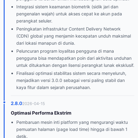
Integrasi sistem keamanan biometrik (sidik jari dan
pengenalan wajah) untuk akses cepat ke akun pada
perangkat seluler.
Peningkatan infrastruktur Content Delivery Network
(CDN) global yang menjamin kecepatan unduh maksimal
dari lokasi manapun di dunia.
Peluncuran program loyalitas pengguna di mana
pengguna bisa mendapatkan poin dari aktivitas unduhan
untuk ditukarkan dengan lisensi perangkat lunak eksklusif.
Finalisasi optimasi stabilitas sistem secara menyeluruh,
menjadikan versi 3.0.0 sebagai versi paling stabil dan
kaya fitur dalam sejarah perusahaan.
2.8.0
2026-04-15
Optimasi Performa Ekstrim
Pembaruan mesin inti platform yang mengurangi waktu
pemuatan halaman (page load time) hingga di bawah 1
detik.