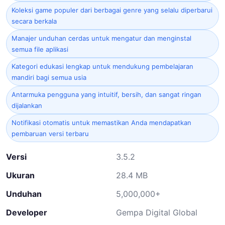
Koleksi game populer dari berbagai genre yang selalu diperbarui
secara berkala
Manajer unduhan cerdas untuk mengatur dan menginstal
semua file aplikasi
Kategori edukasi lengkap untuk mendukung pembelajaran
mandiri bagi semua usia
Antarmuka pengguna yang intuitif, bersih, dan sangat ringan
dijalankan
Notifikasi otomatis untuk memastikan Anda mendapatkan
pembaruan versi terbaru
Versi
3.5.2
Ukuran
28.4 MB
Unduhan
5,000,000+
Developer
Gempa Digital Global