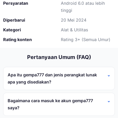
Persyaratan
Android 6.0 atau lebih
tinggi
Diperbarui
20 Mei 2024
Kategori
Alat & Utilitas
Rating konten
Rating 3+ (Semua Umur)
Pertanyaan Umum (FAQ)
Apa itu gempa777 dan jenis perangkat lunak
apa yang disediakan?
Bagaimana cara masuk ke akun gempa777
saya?