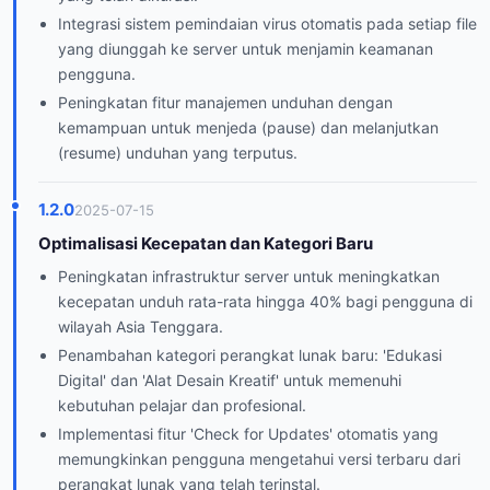
Integrasi sistem pemindaian virus otomatis pada setiap file
yang diunggah ke server untuk menjamin keamanan
pengguna.
Peningkatan fitur manajemen unduhan dengan
kemampuan untuk menjeda (pause) dan melanjutkan
(resume) unduhan yang terputus.
1.2.0
2025-07-15
Optimalisasi Kecepatan dan Kategori Baru
Peningkatan infrastruktur server untuk meningkatkan
kecepatan unduh rata-rata hingga 40% bagi pengguna di
wilayah Asia Tenggara.
Penambahan kategori perangkat lunak baru: 'Edukasi
Digital' dan 'Alat Desain Kreatif' untuk memenuhi
kebutuhan pelajar dan profesional.
Implementasi fitur 'Check for Updates' otomatis yang
memungkinkan pengguna mengetahui versi terbaru dari
perangkat lunak yang telah terinstal.