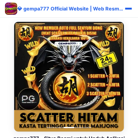
💎 gempa777 Official Website | Web Resmi gempa777 Login Unduh Mudah ✅