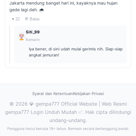
Jakarta mendung banget hari ini, kayaknya mau hujan
gede lagi deh. 🌧️
♥ 22
💬 Balas
Siti_99
Kemarin
Iya bener, di sini udah mulai gerimis nih. Siap-siap
angkat jemuran!
Syarat dan Ketentuan
Kebijakan Privasi
© 2026 💎 gempa777 Official Website | Web Resmi
gempa777 Login Unduh Mudah ✅. Hak cipta dilindungi
undang-undang.
Pengguna harus berusia 18+ tahun. Bermain secara bertanggung jawab.